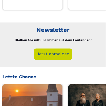
Neue Veranstaltung 1 von 5: Auf A Wort – 4/5
Mit Tab zu den Steuerelementen wechseln. Mit Pfeiltasten li
Newsletter
Bleiben Sie mit uns immer auf dem Laufenden!
Jetzt anmelden
Letzte Chance