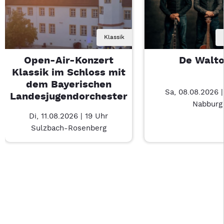
Klassik
Open-Air-Konzert
De Walt
Klassik im Schloss mit
dem Bayerischen
Sa, 08.08.2026 
Landesjugendorchester
Nabburg
Di, 11.08.2026 | 19 Uhr
Sulzbach-Rosenberg
Last Chance 1 von 4: Open-Air-Konzert Klassik im Schloss m
Mit Tab zu den Steuerelementen wechseln. Mit Pfeiltasten li