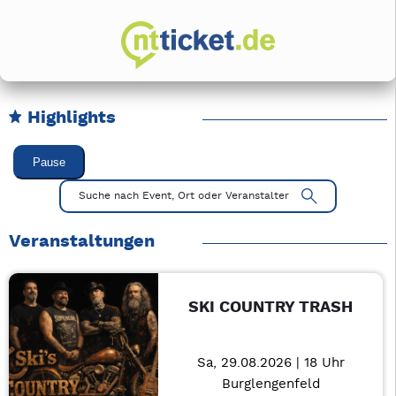
Highlights
Karussell Veranstaltungen überspringen
Pause
Mit Tab zu den Steuerelementen wechseln. Mit Pfeiltasten li
Suche nach Event, Ort oder Veranstalter
Veranstaltungen
SKI COUNTRY TRASH
Sa, 29.08.2026 | 18 Uhr
Burglengenfeld