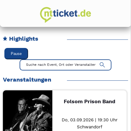
Highlights
Karussell Veranstaltungen überspringen
Pause
Mit Tab zu den Steuerelementen wechseln. Mit Pfeiltasten li
Suche nach Event, Ort oder Veranstalter
Veranstaltungen
Folsom Prison Band
Do, 03.09.2026 | 19:30 Uhr
Schwandorf