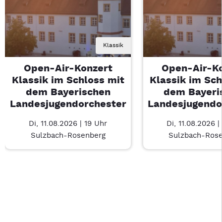
Klassik
Open-Air-Konzert
Open-Air-K
Klassik im Schloss mit
Klassik im Sch
dem Bayerischen
dem Bayeri
Landesjugendorchester
Landesjugendo
Di, 11.08.2026 | 19 Uhr
Di, 11.08.2026 |
Sulzbach-Rosenberg
Sulzbach-Ros
Last Chance 1 von 1: Open-Air-Konzert Klassik im Schloss m
Mit Tab zu den Steuerelementen wechseln. Mit Pfeiltasten li