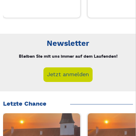
Neue Veranstaltung 1 von 3: Charity Movie – 3/3
Mit Tab zu den Steuerelementen wechseln. Mit Pfeiltasten li
Newsletter
Bleiben Sie mit uns immer auf dem Laufenden!
Jetzt anmelden
Letzte Chance