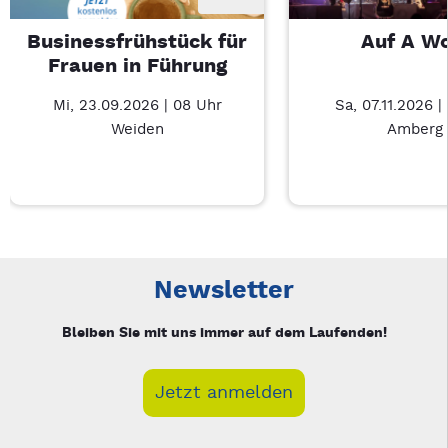
Businessfrühstück für
Auf A W
Frauen in Führung
Mi, 23.09.2026 | 08 Uhr
Sa, 07.11.2026 |
Weiden
Amberg
Neue Veranstaltung 1 von 3: Businessfrühstück für Frauen in
Mit Tab zu den Steuerelementen wechseln. Mit Pfeiltasten li
Newsletter
Bleiben Sie mit uns immer auf dem Laufenden!
Jetzt anmelden