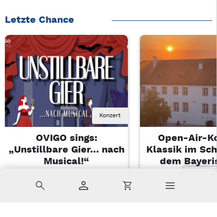
Letzte Chance
Konzert
OVIGO sings:
Open-Air-K
„Unstillbare Gier… nach
Klassik im Sch
Musical!“
dem Bayeri
Landesjugendo
Sa, 08.08.2026 | 20 Uhr
Suche
Konto
Warenkorb
Kemnath
Di, 11.08.2026 |
Sulzbach-Ros