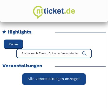
Highlights
Karussell Veranstaltungen überspringen
Pause
Mit Tab zu den Steuerelementen wechseln. Mit Pfeiltasten li
Suche nach Event, Ort oder Veranstalter
Veranstaltungen
Alle Veranstaltungen anzeigen