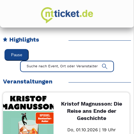
Highlights
Karussell Veranstaltungen überspringen
Pause
Mit Tab zu den Steuerelementen wechseln. Mit Pfeiltasten li
Suche nach Event, Ort oder Veranstalter
Veranstaltungen
Kristof Magnusson: Die
Reise ans Ende der
Geschichte
Do, 01.10.2026 | 19 Uhr