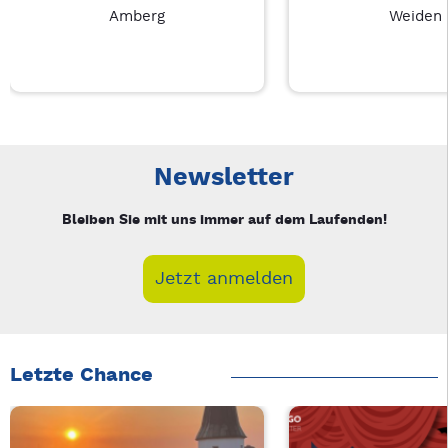
Amberg
Weiden
Neue Veranstaltung 1 von 3: Auf A Wort – 3/3
Mit Tab zu den Steuerelementen wechseln. Mit Pfeiltasten li
Newsletter
Bleiben Sie mit uns immer auf dem Laufenden!
Jetzt anmelden
Letzte Chance