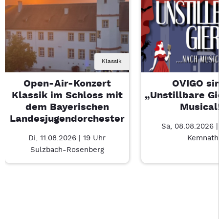
Klassik
Open-Air-Konzert
OVIGO sin
Klassik im Schloss mit
„Unstillbare G
dem Bayerischen
Musical
Landesjugendorchester
Sa, 08.08.2026 
Di, 11.08.2026 | 19 Uhr
Kemnath
Sulzbach-Rosenberg
Last Chance 1 von 2: Open-Air-Konzert Klassik im Schloss m
Mit Tab zu den Steuerelementen wechseln. Mit Pfeiltasten li