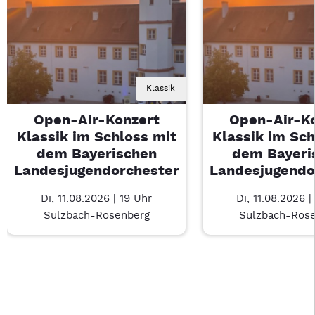
Klassik
Open-Air-Konzert
Open-Air-K
Klassik im Schloss mit
Klassik im Sch
dem Bayerischen
dem Bayeri
Landesjugendorchester
Landesjugendo
Di, 11.08.2026 | 19 Uhr
Di, 11.08.2026 |
Sulzbach-Rosenberg
Sulzbach-Ros
Last Chance 1 von 1: Open-Air-Konzert Klassik im Schloss m
Mit Tab zu den Steuerelementen wechseln. Mit Pfeiltasten li