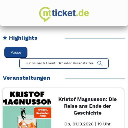
Highlights
Karussell Veranstaltungen überspringen
Pause
Mit Tab zu den Steuerelementen wechseln. Mit Pfeiltasten li
Suche nach Event, Ort oder Veranstalter
Veranstaltungen
Kristof Magnusson: Die
Reise ans Ende der
Geschichte
Do, 01.10.2026 | 19 Uhr