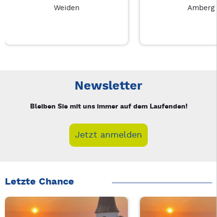
Weiden
Amberg
Neue Veranstaltung 1 von 3: Businessfrühstück für Frauen in
Mit Tab zu den Steuerelementen wechseln. Mit Pfeiltasten li
Newsletter
Bleiben Sie mit uns immer auf dem Laufenden!
Jetzt anmelden
Letzte Chance