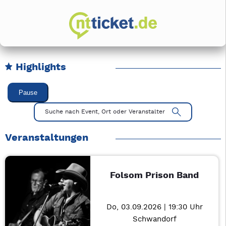
Highlights
Karussell Veranstaltungen überspringen
Pause
Mit Tab zu den Steuerelementen wechseln. Mit Pfeiltasten li
Suche nach Event, Ort oder Veranstalter
Veranstaltungen
Folsom Prison Band
Do, 03.09.2026 | 19:30 Uhr
Schwandorf