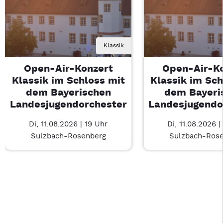
Klassik
Open-Air-Konzert
Open-Air-K
Klassik im Schloss mit
Klassik im Sch
dem Bayerischen
dem Bayeri
Landesjugendorchester
Landesjugendo
Di, 11.08.2026 | 19 Uhr
Di, 11.08.2026 |
Sulzbach-Rosenberg
Sulzbach-Ros
Last Chance 1 von 1: Open-Air-Konzert Klassik im Schloss m
Mit Tab zu den Steuerelementen wechseln. Mit Pfeiltasten li