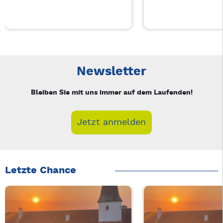
Neue Veranstaltung 1 von 3: Businessfrühstück für Frauen in
Mit Tab zu den Steuerelementen wechseln. Mit Pfeiltasten li
Newsletter
Bleiben Sie mit uns immer auf dem Laufenden!
Jetzt anmelden
Letzte Chance