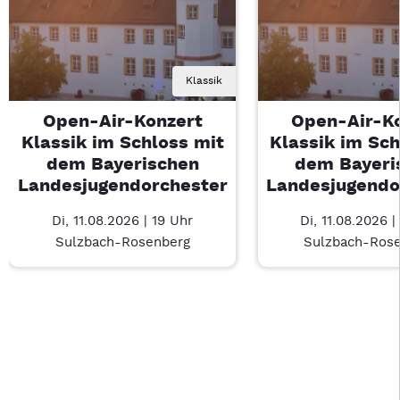
Klassik
Open-Air-Konzert
Open-Air-K
Klassik im Schloss mit
Klassik im Sch
dem Bayerischen
dem Bayeri
Landesjugendorchester
Landesjugendo
Di, 11.08.2026 | 19 Uhr
Di, 11.08.2026 |
Sulzbach-Rosenberg
Sulzbach-Ros
Last Chance 1 von 1: Open-Air-Konzert Klassik im Schloss m
Mit Tab zu den Steuerelementen wechseln. Mit Pfeiltasten li