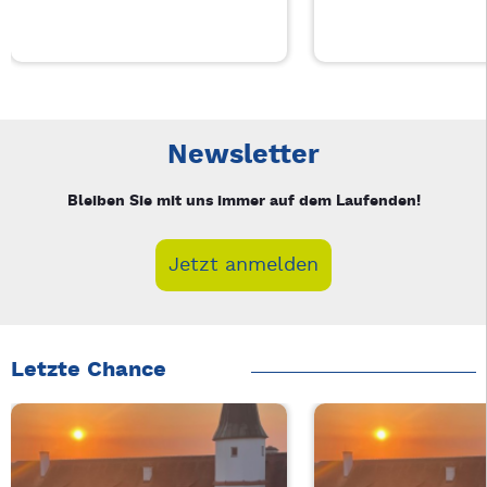
Neue Veranstaltung 1 von 3: Charity Movie – 3/3
Mit Tab zu den Steuerelementen wechseln. Mit Pfeiltasten li
Newsletter
Bleiben Sie mit uns immer auf dem Laufenden!
Jetzt anmelden
Letzte Chance