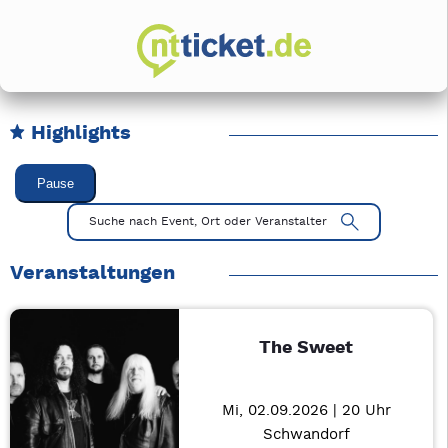
Highlights
Karussell Veranstaltungen überspringen
Pause
Mit Tab zu den Steuerelementen wechseln. Mit Pfeiltasten li
Suche nach Event, Ort oder Veranstalter
Veranstaltungen
The Sweet
Mi, 02.09.2026 | 20 Uhr
Schwandorf