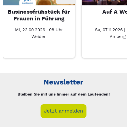
Businessfrühstück für
Auf A W
Frauen in Führung
Mi, 23.09.2026 | 08 Uhr
Sa, 07.11.2026 |
Weiden
Amberg
Neue Veranstaltung 1 von 2: Businessfrühstück für Frauen in
Mit Tab zu den Steuerelementen wechseln. Mit Pfeiltasten li
Newsletter
Bleiben Sie mit uns immer auf dem Laufenden!
Jetzt anmelden