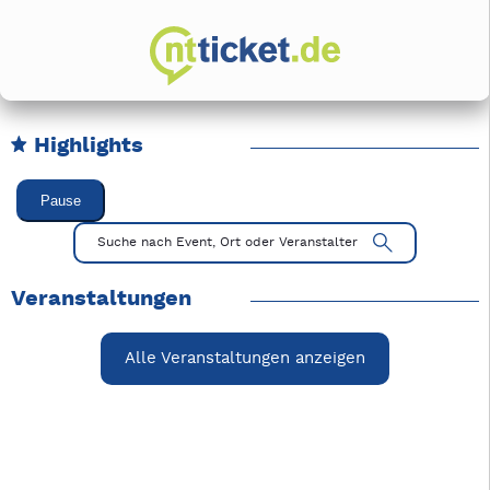
Highlights
Karussell Veranstaltungen überspringen
Pause
Mit Tab zu den Steuerelementen wechseln. Mit Pfeiltasten li
Suche nach Event, Ort oder Veranstalter
Veranstaltungen
Alle Veranstaltungen anzeigen