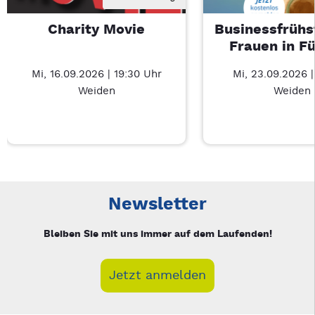
Charity Movie
Businessfrühs
Frauen in F
Mi, 16.09.2026 | 19:30 Uhr
Mi, 23.09.2026 
Weiden
Weiden
Neue Veranstaltung 1 von 4: Charity Movie – 3/4
Mit Tab zu den Steuerelementen wechseln. Mit Pfeiltasten li
Newsletter
Bleiben Sie mit uns immer auf dem Laufenden!
Jetzt anmelden