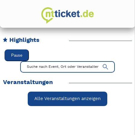
Highlights
Karussell Veranstaltungen überspringen
Pause
Mit Tab zu den Steuerelementen wechseln. Mit Pfeiltasten li
Suche nach Event, Ort oder Veranstalter
Veranstaltungen
Alle Veranstaltungen anzeigen