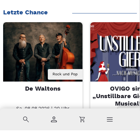
Letzte Chance
Rock und Pop
De Waltons
OVIGO sin
„Unstillbare G
Musical
Sa, 08.08.2026 | 20 Uhr
Nabburg
Sa, 08.08.2026 
Suche
Konto
Warenkorb
Kemnath