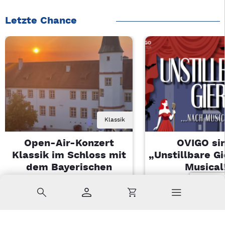
Letzte Chance
Klassik
Open-Air-Konzert
OVIGO sin
Klassik im Schloss mit
„Unstillbare G
dem Bayerischen
Musical
Landesjugendorchester
Sa, 08.08.2026 
Suche
Konto
Warenkorb
Di, 11.08.2026 | 19 Uhr
Kemnath
Sulzbach-Rosenberg