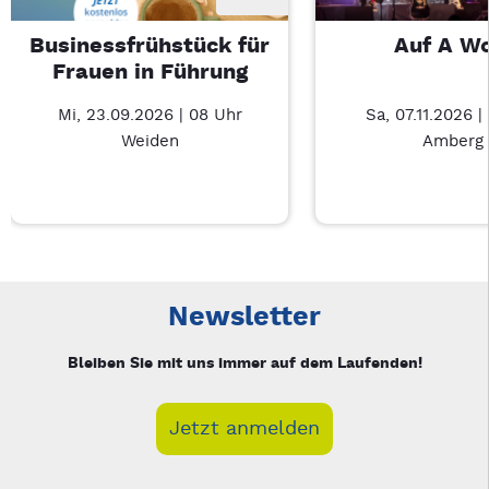
Businessfrühstück für
Auf A W
Frauen in Führung
Mi, 23.09.2026 | 08 Uhr
Sa, 07.11.2026 |
Weiden
Amberg
Neue Veranstaltung 1 von 3: Businessfrühstück für Frauen in
Mit Tab zu den Steuerelementen wechseln. Mit Pfeiltasten li
Newsletter
Bleiben Sie mit uns immer auf dem Laufenden!
Jetzt anmelden