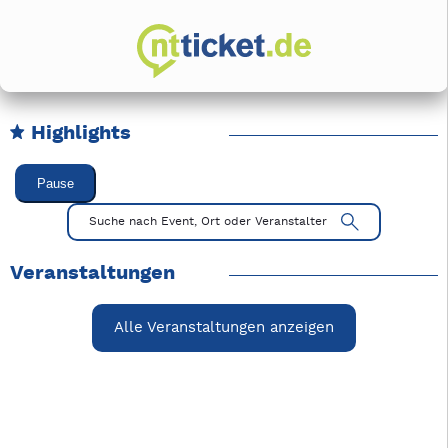
Highlights
Karussell Veranstaltungen überspringen
Pause
Mit Tab zu den Steuerelementen wechseln. Mit Pfeiltasten li
Suche nach Event, Ort oder Veranstalter
Veranstaltungen
Alle Veranstaltungen anzeigen