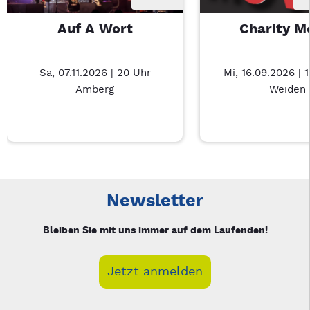
Auf A Wort
Charity M
Sa, 07.11.2026 | 20 Uhr
Mi, 16.09.2026 | 
Amberg
Weiden
Neue Veranstaltung 1 von 3: Auf A Wort – 3/3
Mit Tab zu den Steuerelementen wechseln. Mit Pfeiltasten li
Newsletter
Bleiben Sie mit uns immer auf dem Laufenden!
Jetzt anmelden