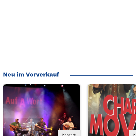
Neu im Vorverkauf
Konzert
K