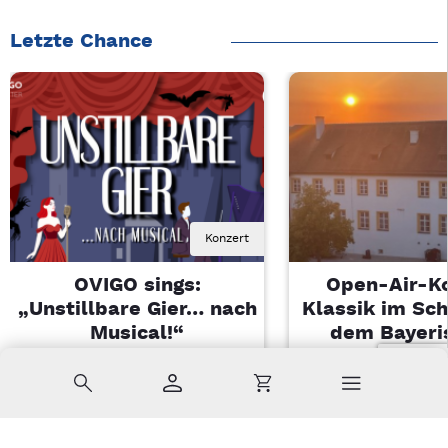
Letzte Chance
Konzert
OVIGO sings:
Open-Air-K
„Unstillbare Gier… nach
Klassik im Sch
Musical!“
dem Bayeri
Landesjugendo
Sa, 08.08.2026 | 20 Uhr
Suche
Konto
Warenkorb
Kemnath
Di, 11.08.2026 |
Sulzbach-Ros