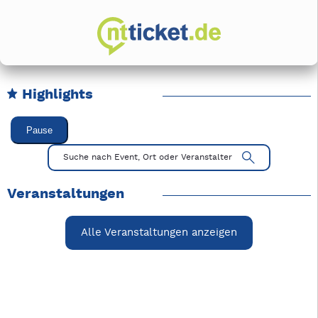
Highlights
Karussell Veranstaltungen überspringen
Pause
Mit Tab zu den Steuerelementen wechseln. Mit Pfeiltasten li
Suche nach Event, Ort oder Veranstalter
Veranstaltungen
Alle Veranstaltungen anzeigen