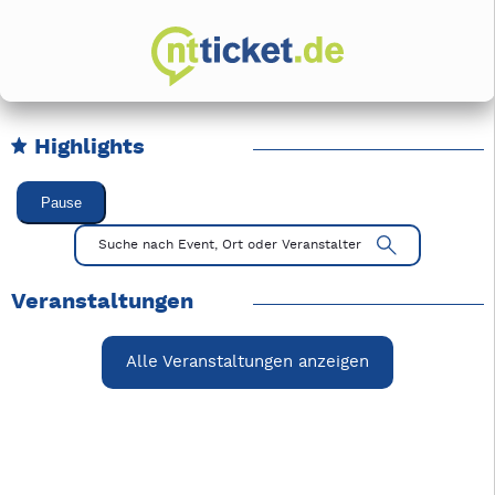
Highlights
Karussell Veranstaltungen überspringen
Pause
Mit Tab zu den Steuerelementen wechseln. Mit Pfeiltasten li
Suche nach Event, Ort oder Veranstalter
Veranstaltungen
Alle Veranstaltungen anzeigen