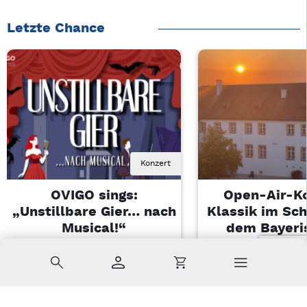
Letzte Chance
Konzert
OVIGO sings:
Open-Air-K
„Unstillbare Gier… nach
Klassik im Sch
Musical!“
dem Bayeri
Landesjugendo
Sa, 08.08.2026 | 20 Uhr
Suche
Konto
Warenkorb
Kemnath
Di, 11.08.2026 |
Sulzbach-Ros