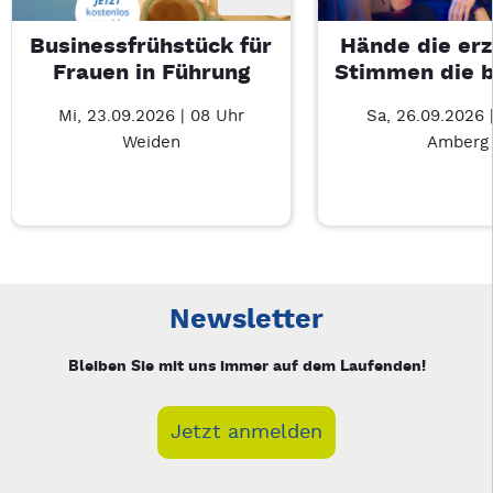
Businessfrühstück für
Hände die erz
Frauen in Führung
Stimmen die 
Mi, 23.09.2026 | 08 Uhr
Sa, 26.09.2026 
Weiden
Amberg
Neue Veranstaltung 1 von 5: Businessfrühstück für Frauen in
Mit Tab zu den Steuerelementen wechseln. Mit Pfeiltasten li
Newsletter
Bleiben Sie mit uns immer auf dem Laufenden!
Jetzt anmelden