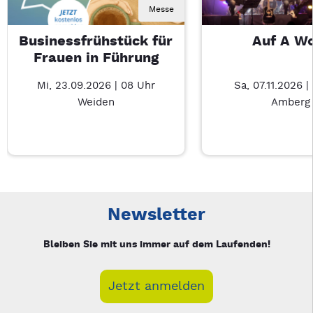
Messe
Businessfrühstück für
Auf A W
Frauen in Führung
Mi, 23.09.2026 | 08 Uhr
Sa, 07.11.2026 |
Weiden
Amberg
Neue Veranstaltung 1 von 5: Businessfrühstück für Frauen in
Mit Tab zu den Steuerelementen wechseln. Mit Pfeiltasten li
Newsletter
Bleiben Sie mit uns immer auf dem Laufenden!
Jetzt anmelden