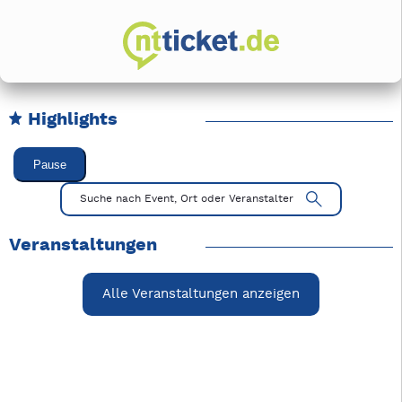
Highlights
Karussell Veranstaltungen überspringen
Pause
Mit Tab zu den Steuerelementen wechseln. Mit Pfeiltasten li
Suche nach Event, Ort oder Veranstalter
Veranstaltungen
Alle Veranstaltungen anzeigen