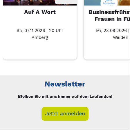
Auf A Wort
Businessfrühs
Frauen in F
Sa, 07.11.2026 | 20 Uhr
Mi, 23.09.2026 
Amberg
Weiden
Neue Veranstaltung 1 von 3: Auf A Wort – 3/3
Mit Tab zu den Steuerelementen wechseln. Mit Pfeiltasten li
Newsletter
Bleiben Sie mit uns immer auf dem Laufenden!
Jetzt anmelden