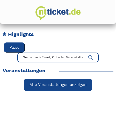
Highlights
Karussell Veranstaltungen überspringen
Pause
Mit Tab zu den Steuerelementen wechseln. Mit Pfeiltasten li
Suche nach Event, Ort oder Veranstalter
Veranstaltungen
Alle Veranstaltungen anzeigen