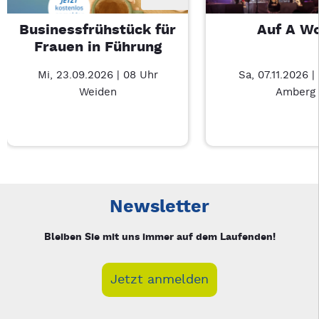
Businessfrühstück für
Auf A W
Frauen in Führung
Mi, 23.09.2026 | 08 Uhr
Sa, 07.11.2026 |
Weiden
Amberg
Neue Veranstaltung 1 von 3: Businessfrühstück für Frauen in
Mit Tab zu den Steuerelementen wechseln. Mit Pfeiltasten li
Newsletter
Bleiben Sie mit uns immer auf dem Laufenden!
Jetzt anmelden