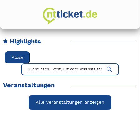
Highlights
Karussell Veranstaltungen überspringen
Pause
Mit Tab zu den Steuerelementen wechseln. Mit Pfeiltasten li
Suche nach Event, Ort oder Veranstalter
Veranstaltungen
Alle Veranstaltungen anzeigen