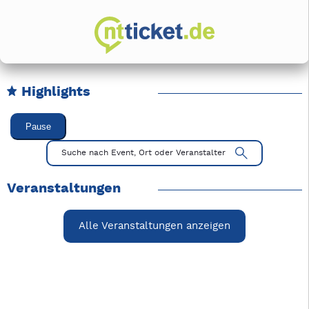
Highlights
Karussell Veranstaltungen überspringen
Pause
Mit Tab zu den Steuerelementen wechseln. Mit Pfeiltasten li
Suche nach Event, Ort oder Veranstalter
Veranstaltungen
Alle Veranstaltungen anzeigen