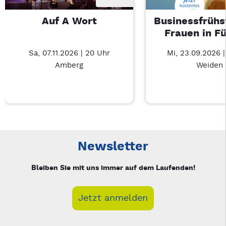
Auf A Wort
Businessfrühs
Frauen in F
Sa, 07.11.2026 | 20 Uhr
Mi, 23.09.2026 
Amberg
Weiden
Neue Veranstaltung 1 von 2: Auf A Wort – 3/2
Mit Tab zu den Steuerelementen wechseln. Mit Pfeiltasten li
Newsletter
Bleiben Sie mit uns immer auf dem Laufenden!
Jetzt anmelden