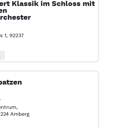
rt Klassik im Schloss mit
en
rchester
s 1, 92237
k
patzen
r
entrum,
2224
Amberg