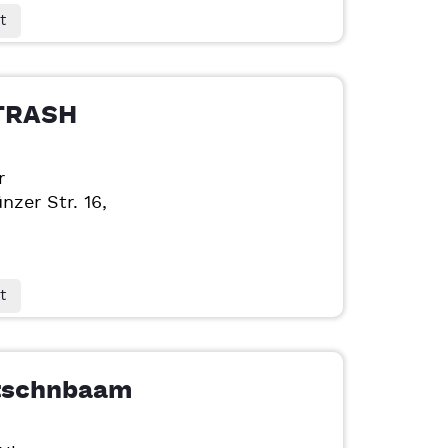
t
TRASH
r
nzer Str. 16,
t
tschnbaam