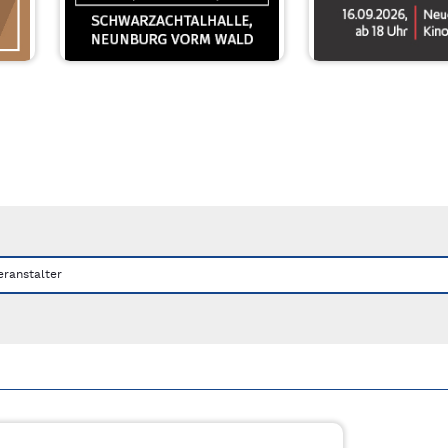
nks/rechts zwischen Slides navigieren.
eranstalter