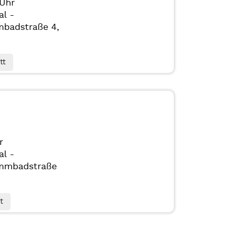
 Uhr
al -
badstraße 4,
tt
r
al -
mmbadstraße
t