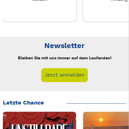
Neue Veranstaltung 1 von 3: Businessfrühstück für Frauen in
Mit Tab zu den Steuerelementen wechseln. Mit Pfeiltasten li
Newsletter
Bleiben Sie mit uns immer auf dem Laufenden!
Jetzt anmelden
Letzte Chance