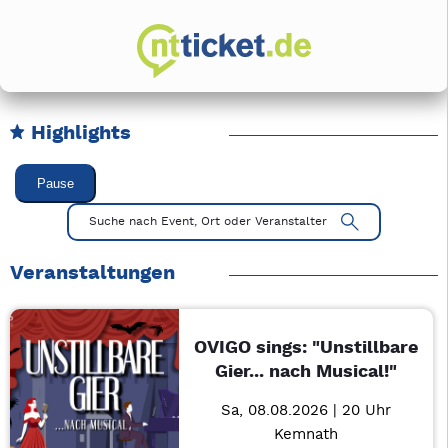
Highlights
Karussell Veranstaltungen überspringen
Pause
Mit Tab zu den Steuerelementen wechseln. Mit Pfeiltasten li
Suche nach Event, Ort oder Veranstalter
Veranstaltungen
OVIGO sings: "Unstillbare
Gier... nach Musical!"
Sa, 08.08.2026 | 20 Uhr
Kemnath