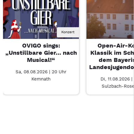
Konzert
OVIGO sings:
Open-Air-K
„Unstillbare Gier… nach
Klassik im Sch
Musical!“
dem Bayeri
Landesjugendo
Sa, 08.08.2026 | 20 Uhr
Kemnath
Di, 11.08.2026 |
Sulzbach-Ros
Last Chance 1 von 2: OVIGO sings: „Unstillbare Gier… nach Mu
Mit Tab zu den Steuerelementen wechseln. Mit Pfeiltasten li