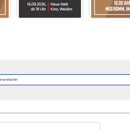
nks/rechts zwischen Slides navigieren.
eranstalter