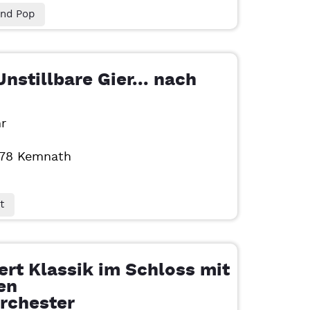
nd Pop
nstillbare Gier... nach
r
478
Kemnath
t
rt Klassik im Schloss mit
en
rchester