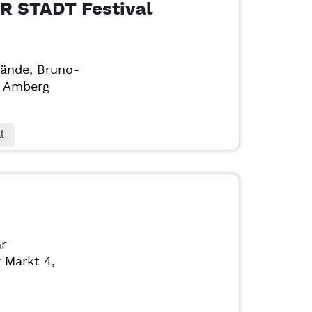
 STADT Festival
ände, Bruno-
4
Amberg
l
r
 Markt 4,