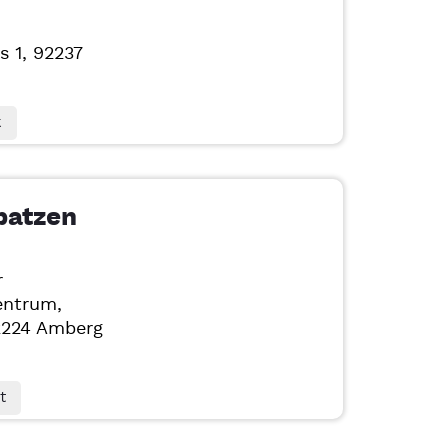
s 1, 92237
k
patzen
r
entrum,
2224
Amberg
t