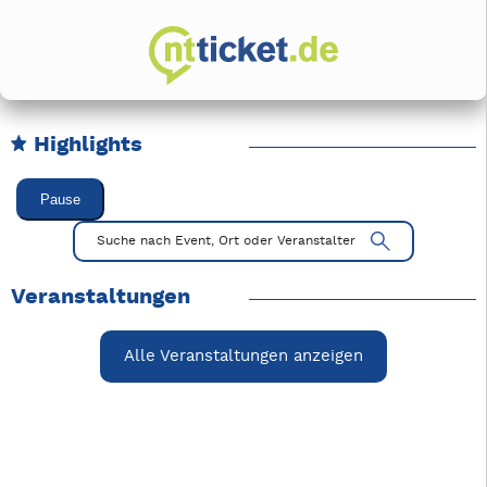
Highlights
Karussell Veranstaltungen überspringen
Pause
Mit Tab zu den Steuerelementen wechseln. Mit Pfeiltasten li
Suche nach Event, Ort oder Veranstalter
Veranstaltungen
Alle Veranstaltungen anzeigen