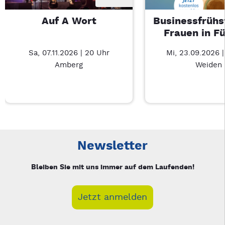
Auf A Wort
Businessfrühs
Frauen in F
Sa, 07.11.2026 | 20 Uhr
Mi, 23.09.2026 
Amberg
Weiden
Neue Veranstaltung 1 von 2: Auf A Wort – 3/2
Mit Tab zu den Steuerelementen wechseln. Mit Pfeiltasten li
Newsletter
Bleiben Sie mit uns immer auf dem Laufenden!
Jetzt anmelden