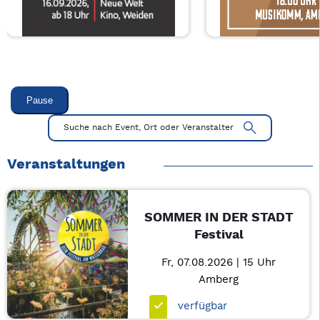
Pause
Veranstaltung 1 von 3: Charity Movie – 3/3
Mit Tab zu den Steuerelementen wechseln. Mit Pfeiltasten li
Suche nach Event, Ort oder Veranstalter
Veranstaltungen
SOMMER IN DER STADT
Festival
Fr, 07.08.2026 | 15 Uhr
Amberg
verfügbar