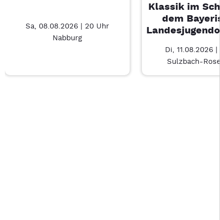
Klassik im Sch
dem Bayeri
Sa, 08.08.2026 | 20 Uhr
Landesjugendo
Nabburg
Di, 11.08.2026 |
Sulzbach-Ros
Last Chance 1 von 3: De Waltons – 3/3
Mit Tab zu den Steuerelementen wechseln. Mit Pfeiltasten li