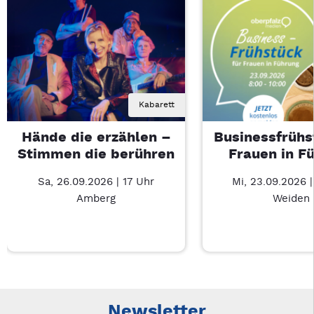
Kabarett
Hände die erzählen –
Businessfrühs
Stimmen die berühren
Frauen in F
Sa, 26.09.2026 | 17 Uhr
Mi, 23.09.2026 
Amberg
Weiden
Neue Veranstaltung 1 von 4: Hände die erzählen – Stimmen d
Mit Tab zu den Steuerelementen wechseln. Mit Pfeiltasten li
Newsletter