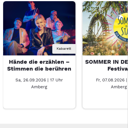
Kabarett
Hände die erzählen –
SOMMER IN DE
Stimmen die berühren
Festiva
Sa, 26.09.2026 | 17 Uhr
Fr, 07.08.2026 |
Amberg
Amberg
Neue Veranstaltung 1 von 5: Hände die erzählen – Stimmen d
Mit Tab zu den Steuerelementen wechseln. Mit Pfeiltasten li