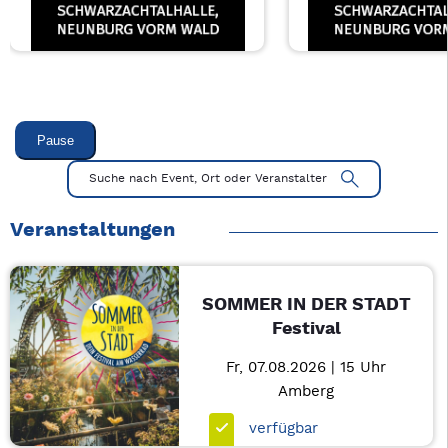
Pause
Veranstaltung 1 von 1: Tom & Basti – 3/1
Mit Tab zu den Steuerelementen wechseln. Mit Pfeiltasten li
Suche nach Event, Ort oder Veranstalter
Veranstaltungen
SOMMER IN DER STADT
Festival
Fr, 07.08.2026 | 15 Uhr
Amberg
verfügbar