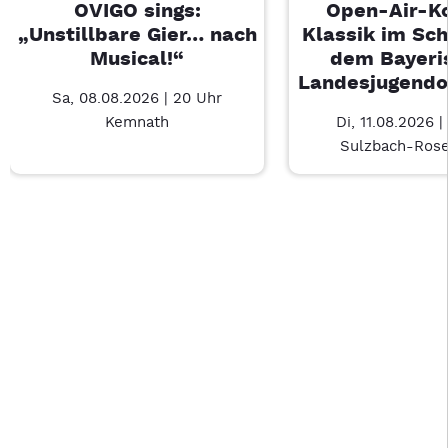
OVIGO sings:
Open-Air-K
„Unstillbare Gier… nach
Klassik im Sch
Musical!“
dem Bayeri
Landesjugendo
Sa, 08.08.2026 | 20 Uhr
Kemnath
Di, 11.08.2026 |
Sulzbach-Ros
Last Chance 1 von 4: OVIGO sings: „Unstillbare Gier… nach Mu
Mit Tab zu den Steuerelementen wechseln. Mit Pfeiltasten li